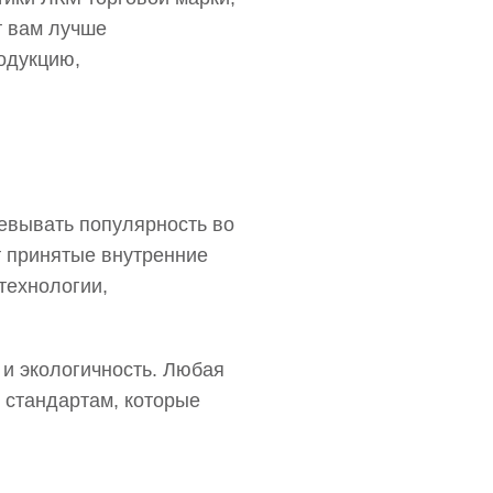
т вам лучше
одукцию,
оевывать популярность во
т принятые внутренние
технологии,
 и экологичность. Любая
м стандартам, которые