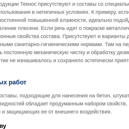
родукции Текнос присутствуют и составы со специал
ользования в нетипичных условиях. К примеру, есл
постоянной повышенной влажности, идеально подойд
ение плесени. Если речь идет о покраске металлич
онные свойства состава. Присутствуют и варианты 
ными санитарно-гигиеническими нормами. Там на п
ь постоянную механическую чистку и обработку де
тие не изнашивалось и сохраняло эстетически прия
ых работ
составы, подходящие для нанесения на бетон, штукату
овидностей обладает продуманным набором свойств
и и защищающих ее от внешнего воздействия.
ву