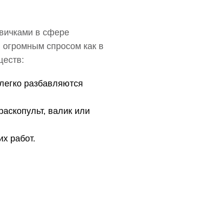
овичками в сфере
 огромным спросом как в
ществ:
 легко разбавляются
раскопульт, валик или
х работ.