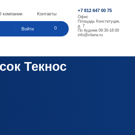
+7 812 647 00 75
О компании
Контакты
Офис
Площадь Конституции,
д. 7
шт.
0
Поиск
Корзина
Войти
По будням 09:30-18:00
info@vilana.ru
сок Текнос