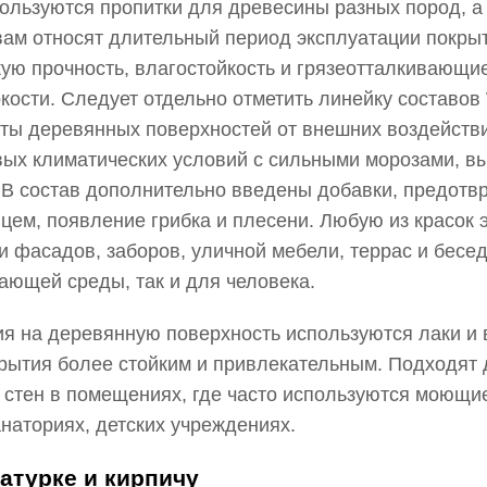
льзуются пропитки для древесины разных пород, а 
м относят длительный период эксплуатации покрыти
кую прочность, влагостойкость и грязеотталкивающие
ркости. Следует отдельно отметить линейку состав
ты деревянных поверхностей от внешних воздействи
вых климатических условий с сильными морозами, в
 В состав дополнительно введены добавки, предот
цем, появление грибка и плесени. Любую из красок 
и фасадов, заборов, уличной мебели, террас и бесе
ающей среды, так и для человека.
ия на деревянную поверхность используются лаки и 
рытия более стойким и привлекательным. Подходят 
же стен в помещениях, где часто используются мою
анаториях, детских учреждениях.
атурке и кирпичу