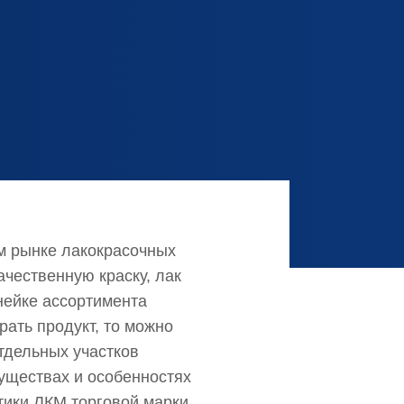
м рынке лакокрасочных
ачественную краску, лак
нейке ассортимента
рать продукт, то можно
тдельных участков
муществах и особенностях
тики ЛКМ торговой марки,