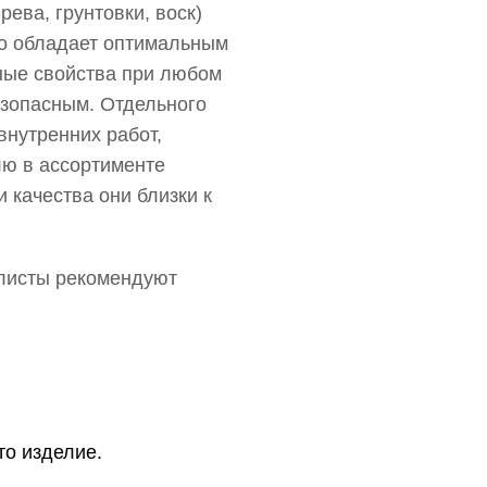
ева, грунтовки, воск)
ко обладает оптимальным
нные свойства при любом
езопасным. Отдельного
нутренних работ,
лю в ассортименте
 качества они близки к
алисты рекомендуют
о изделие.