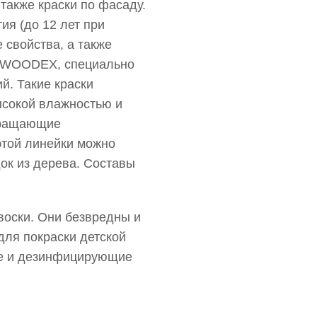
также краски по фасаду.
я (до 12 лет при
 свойства, а также
ов WOODEX, специально
й. Такие краски
ысокой влажностью и
вращающие
этой линейки можно
док из дерева. Составы
воски. Они безвредны и
для покраски детской
щие и дезинфицирующие