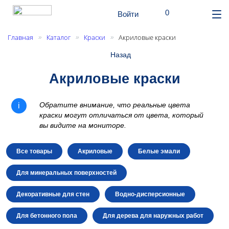
шт.
0
Поиск
Корзина
Войти
От
ме
Главная
Каталог
Краски
Акриловые краски
»
»
»
Назад
Акриловые краски
Обратите внимание, что реальные цвета
краски могут отличаться от цвета, который
вы видите на мониторе.
Все товары
Акриловые
Белые эмали
Для минеральных поверхностей
Декоративные для стен
Водно-дисперсионные
Для бетонного пола
Для дерева для наружных работ