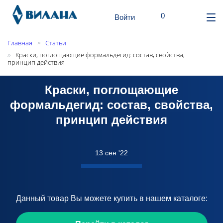
шт.
0
Поиск
Корзина
Войти
От
ме
Главная
Статьи
»
Краски, поглощающие формальдегид: состав, свойства,
»
принцип действия
Краски, поглощающие
формальдегид: состав, свойства,
принцип действия
13 сен '22
Данный товар Вы можете купить в нашем каталоге: