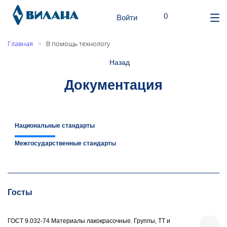
шт.
0
Поиск
Корзина
Войти
От
ме
Главная
В помощь технологу
»
Назад
Документация
Национальные стандарты
Межгосударственные стандарты
Госты
ГОСТ 9.032-74 Материалы лакокрасочные. Группы, ТТ и