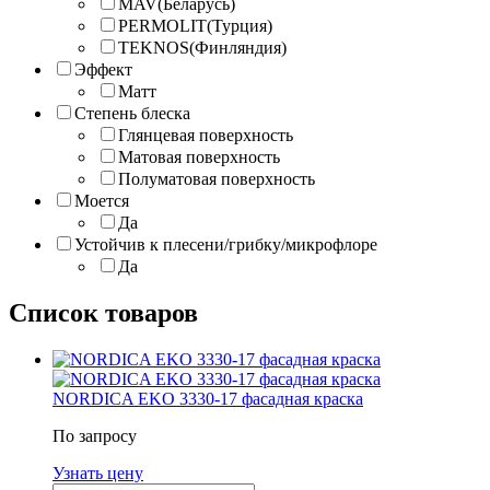
MAV(Беларусь)
PERMOLIT(Турция)
TEKNOS(Финляндия)
Эффект
Матт
Степень блеска
Глянцевая поверхность
Матовая поверхность
Полуматовая поверхность
Моется
Да
Устойчив к плесени/грибку/микрофлоре
Да
Список товаров
NORDICA EKO 3330-17 фасадная краска
По запросу
Узнать цену