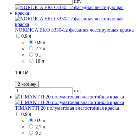
шт.
NORDICA EKO 3330-12 фасадная лессирующая краска
0.9 л
0.9 л
2.7 л
9 л
18 л
1901
₽
В корзину
шт.
TIMANTTI 20 полуматовая влагостойкая краска
0.9 л
0.9 л
2.7 л
9 л