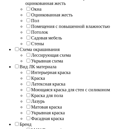
оцинкованная жесть
Окна
Оцинкованная жесть
Пол
Помещения с повышенной влажностью
Потолок
Садовая мебель
Стены
Схема окрашивания
Лессирующая схема
Укрывная схема
Вид ЛК материала
Интерьерная краска
Краска
Латексная краска
Моющаяся краска для стен с силиконом
Краска для пола
Лазурь
Матовая краска
Укрывная краска
Фасадная краска
Бренд