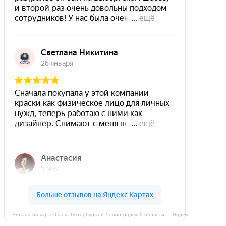
Вилана на карте Санкт‑Петербурга и Ленинградской области — Яндекс Карты