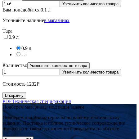
Увеличить количество товара
Вам понадобится:
0.1 л
Уточняйте наличие
в магазинах
Тара
0.9 л
0.9 л
- л
Количество
Уменьшить количество товара
Увеличить количество товара
Cтоимость
1232
₽
В корзину
PDF
Техническая спецификация
Подберем материалы под ваши задачи
Подберем для Вас материалы по вашему техническому
заданию. Поставка и полное техническое сопровождение
процесса от заявки до конечного результата на объекте