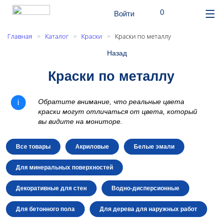
шт.
0
Поиск
Корзина
Войти
От
ме
Главная
Каталог
Краски
Краски по металлу
»
»
»
Назад
Краски по металлу
Обратите внимание, что реальные цвета
краски могут отличаться от цвета, который
вы видите на мониторе.
Все товары
Акриловые
Белые эмали
Для минеральных поверхностей
Декоративные для стен
Водно-дисперсионные
Для бетонного пола
Для дерева для наружных работ