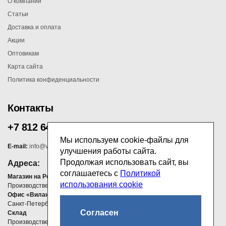
О компании
Статьи
Доставка и оплата
Акции
Оптовикам
Карта сайта
Политика конфиденциальности
Контакты
+7 812 647 00 75
Мы используем cookie-файлы для
E-mail:
info@vilana.ru
улучшения работы сайта.
Продолжая использовать сайт, вы
Адреса:
соглашаетесь с
Политикой
Магазин на Ропшинском шоссе
использования cookie
Производственно-административная зона Узигонты 21
Офис «Вилана»
Санкт-Петербург, Площадь Конституции, д. 7, БЦ «ЛИДЕР» , офис 310
Согласен
Склад
Производственно-административная зона Узигонты, 21 В Яндекс